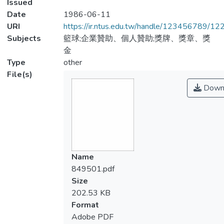
Issued
Date
1986-06-11
URI
https://ir.ntus.edu.tw/handle/123456789/1
Subjects
籃球;企業贊助、個人贊助;獎牌、獎章、獎
金
Type
other
File(s)
Down
Name
849501.pdf
Size
202.53 KB
Format
Adobe PDF