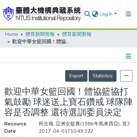
Log In
Home
體育新聞剪報
體育新聞剪報
Communities & Collections
歡迎中華女籃回國！體協籃協打氣鼓勵 球迷送上寶石鑽戒 球隊陣容是否調整 還待選訓委員決定
Research Outputs
Fundings & Projects
Details
People
Export
Statistics
Organizations
歡迎中華女籃回國！體協籃協打
Statistics
氣鼓勵 球迷送上寶石鑽戒 球隊陣
容是否調整 還待選訓委員決定
Resource
民生報, 亞洲女籃賽(1986年馬來西亞), 頁3
Date
2017-04-01T10:49:32Z