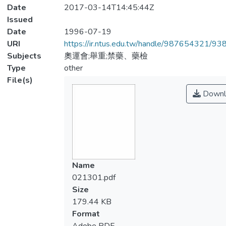
Date
2017-03-14T14:45:44Z
Issued
Date
1996-07-19
URI
https://ir.ntus.edu.tw/handle/987654321/93
Subjects
奧運會;舉重;禁藥、藥檢
Type
other
File(s)
Downl
Name
021301.pdf
Size
179.44 KB
Format
Adobe PDF