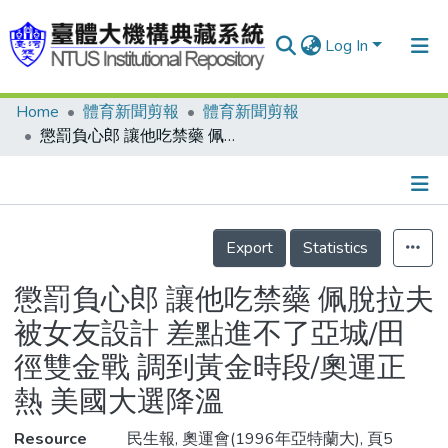
Log In
Home
體育新聞剪報
體育新聞剪報
Communities & Collections
懲罰負心郎 讓他吃禁藥 佩脫拉夫被女友設計 差點進不了亞城/田徑雙金戰 調到黃金時段/奧運正熱 美國大選降溫
Research Outputs
Fundings & Projects
Details
People
Export
Statistics
Organizations
懲罰負心郎 讓他吃禁藥 佩脫拉夫
Statistics
被女友設計 差點進不了亞城/田
徑雙金戰 調到黃金時段/奧運正
熱 美國大選降溫
Resource
民生報, 奧運會(1996年亞特蘭大), 頁5