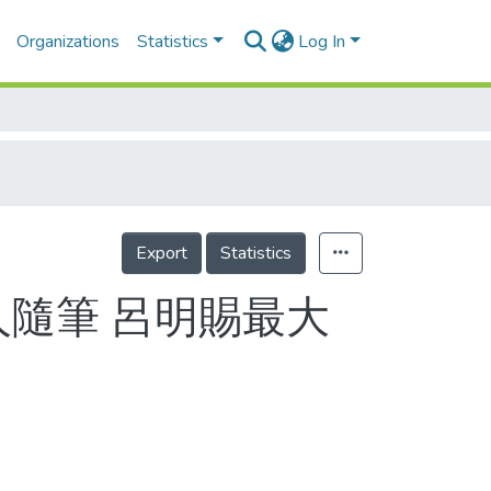
Organizations
Statistics
Log In
Export
Statistics
人隨筆 呂明賜最大