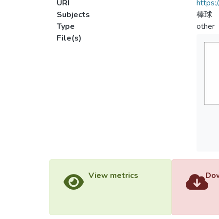
URI
https:
Subjects
棒球
Type
other
File(s)
View metrics
Dow