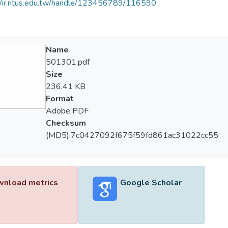
//ir.ntus.edu.tw/handle/123456789/116590
Name
501301.pdf
Size
236.41 KB
Format
Adobe PDF
Checksum
(MD5):7c0427092f675f59fd861ac31022cc55
nload metrics
Google Scholar