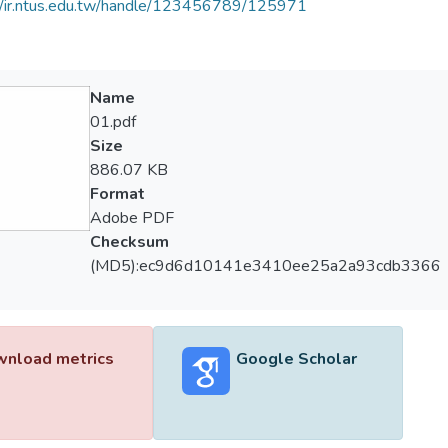
//ir.ntus.edu.tw/handle/123456789/125971
Name
01.pdf
Size
886.07 KB
Format
Adobe PDF
Checksum
(MD5):ec9d6d10141e3410ee25a2a93cdb3366
nload metrics
Google Scholar