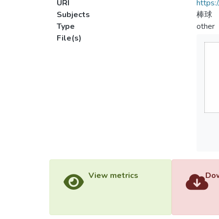
URI
https:
Subjects
棒球
Type
other
File(s)
View metrics
Dow