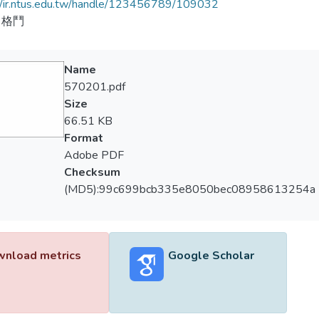
//ir.ntus.edu.tw/handle/123456789/109032
、格鬥
Name
570201.pdf
Size
66.51 KB
Format
Adobe PDF
Checksum
(MD5):99c699bcb335e8050bec08958613254a
nload metrics
Google Scholar