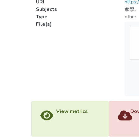
URI
https:
Subjects
拳擊
Type
other
File(s)
View metrics
Dow