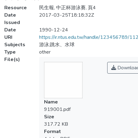
Resource
民生報, 中正杯游泳賽, 頁4
Date
2017-03-25T18:18:32Z
Issued
Date
1990-12-24
URI
https://ir.ntus.edu.tw/handle/123456789/1
Subjects
游泳;跳水、水球
Type
other
File(s)
Downloa
Name
919001.pdf
Size
317.72 KB
Format