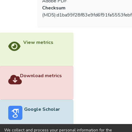
Adobe PDF
Checksum
(MD5):d1ba99f28f83e9fd6f91fa5553feb
View metrics
Download metrics
Google Scholar
We collect and process your personal information for the