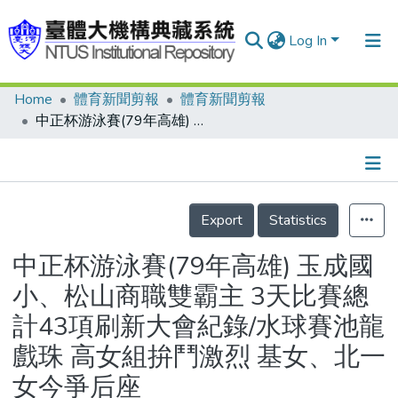
Log In
Home
體育新聞剪報
體育新聞剪報
Communities & Collections
中正杯游泳賽(79年高雄) 玉成國小、松山商職雙霸主 3天比賽總計43項刷新大會紀錄/水球賽池龍戲珠 高女組拚鬥激烈 基女、北一女今爭后座
Research Outputs
Fundings & Projects
Details
People
Export
Statistics
Organizations
中正杯游泳賽(79年高雄) 玉成國
Statistics
小、松山商職雙霸主 3天比賽總
計43項刷新大會紀錄/水球賽池龍
戲珠 高女組拚鬥激烈 基女、北一
女今爭后座