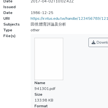
Date
2017-04-02T10:02:42Z
Issued
Date
1986-12-25
URI
https://ir.ntus.edu.tw/handle/123456789/1
Subjects
田徑;體育評論及分析
Type
other
File(s)
Downl
Name
941301.pdf
Size
133.98 KB
Format