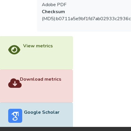
Adobe PDF
Checksum
(MD5):b0711a5e9bf1fd7ab02933c2936
View metrics
Download metrics
Google Scholar