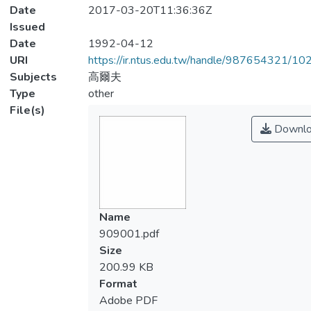
Date
2017-03-20T11:36:36Z
Issued
Date
1992-04-12
URI
https://ir.ntus.edu.tw/handle/987654321/1
Subjects
高爾夫
Type
other
File(s)
Downlo
Name
909001.pdf
Size
200.99 KB
Format
Adobe PDF