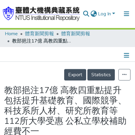
Log In
Home
體育新聞剪報
體育新聞剪報
Communities & Collections
教部挹注17億 高教四重點提升 包括提升基礎教育、國際競爭、科技系所人材、研究所教育等 112所大學受惠 公私立學校補助經費不一
Research Outputs
Fundings & Projects
Details
People
Export
Statistics
Organizations
教部挹注17億 高教四重點提升
Statistics
包括提升基礎教育、國際競爭、
科技系所人材、研究所教育等
112所大學受惠 公私立學校補助
經費不一