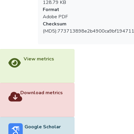
128.79 KB
Format
Adobe PDF
Checksum
(MD5):773713898e2b4900ca9bf194711
View metrics
Download metrics
Google Scholar