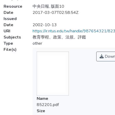
Resource
中央日報, 版面10
Date
2017-03-07T02:58:54Z
Issued
Date
2002-10-13
URI
https://ir.ntus.edu.tw/handle/987654321/82
Subjects
教育學程、政策、法規、評鑑
Type
other
File(s)
Down
Name
852201.pdf
Size