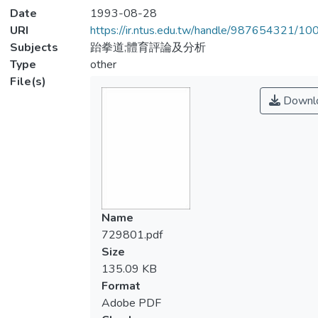
Date
1993-08-28
URI
https://ir.ntus.edu.tw/handle/987654321/1
Subjects
跆拳道;體育評論及分析
Type
other
File(s)
Downl
Name
729801.pdf
Size
135.09 KB
Format
Adobe PDF