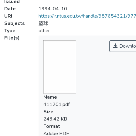
Issued
Date
1994-04-10
URI
https://ir.ntus.edu.tw/handle/987654321/97
Subjects
籃球
Type
other
File(s)
Downlo
Name
411201.pdf
Size
243.42 KB
Format
Adobe PDF