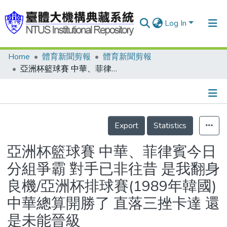
Log In
Home
體育新聞剪報
體育新聞剪報
Communities & Collections
亞洲杯籃球賽 中華、菲律賓今日分組爭霸 對手已非往昔 是我翻身良機/亞洲杯排球賽(1989年韓國) 中華總算開勝了 直落三挫卡達 還是未能晉級
Research Outputs
Fundings & Projects
Details
People
Export
Statistics
Organizations
亞洲杯籃球賽 中華、菲律賓今日
Statistics
分組爭霸 對手已非往昔 是我翻身
良機/亞洲杯排球賽(1989年韓國)
中華總算開勝了 直落三挫卡達 還
是未能晉級