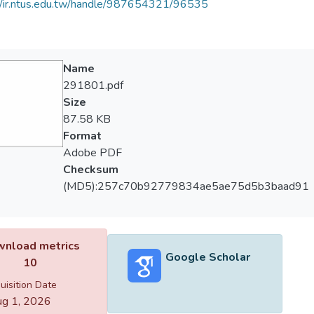
//ir.ntus.edu.tw/handle/987654321/96535
Name
291801.pdf
Size
87.58 KB
Format
Adobe PDF
Checksum
(MD5):257c70b92779834ae5ae75d5b3baad91
nload metrics
Google Scholar
10
uisition Date
g 1, 2026