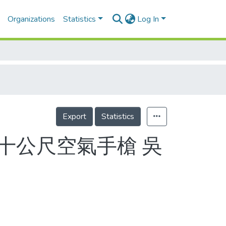
Organizations
Statistics
Log In
Export
Statistics
 十公尺空氣手槍 吳