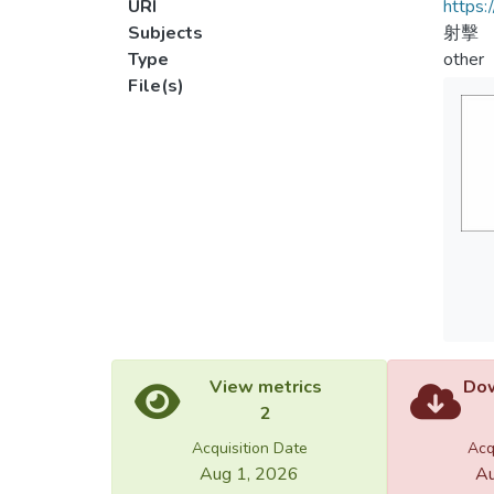
URI
https:
Subjects
射擊
Type
other
File(s)
View metrics
Dow
2
Acquisition Date
Acq
Aug 1, 2026
Au