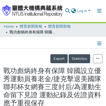
Log In
Home
體育新聞剪報
體育新聞剪報
Communities & Collections
戰功彪炳終身有保障 韓國設立優秀運動員養老金/捷克擊退美國隊 聯邦杯女網賽三度封后/為運動生命留下見證 運動紀錄及佐證資料應予重視保存
Research Outputs
Fundings & Projects
Details
People
Export
Statistics
Organizations
戰功彪炳終身有保障 韓國設立優
Statistics
秀運動員養老金/捷克擊退美國隊
聯邦杯女網賽三度封后/為運動生
命留下見證 運動紀錄及佐證資料
應予重視保存