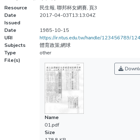
Resource
民生報, 聯邦杯女網賽, 頁3
Date
2017-04-03T13:13:04Z
Issued
Date
1985-10-15
URI
https://ir.ntus.edu.tw/handle/123456789/1
Subjects
體育政策;網球
Type
other
File(s)
Downl
Name
01.pdf
Size