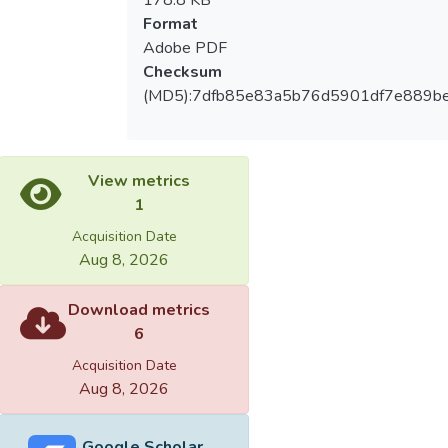
178.8 KB
Format
Adobe PDF
Checksum
(MD5):7dfb85e83a5b76d5901df7e889be
View metrics
1
Acquisition Date
Aug 8, 2026
Download metrics
6
Acquisition Date
Aug 8, 2026
Google Scholar