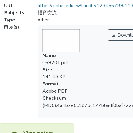
URI
https://ir.ntus.edu.tw/handle/123456789/1
Subjects
體育交流
Type
other
File(s)
Downl
Name
069201.pdf
Size
141.49 KB
Format
Adobe PDF
Checksum
(MD5):4a4b2e5c187bc177b8adf0baf722