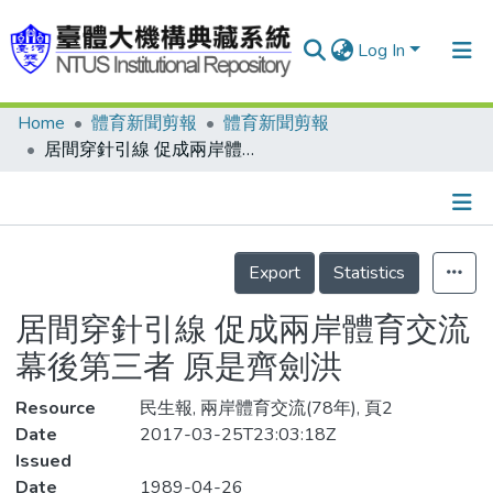
Log In
Home
體育新聞剪報
體育新聞剪報
Communities & Collections
居間穿針引線 促成兩岸體育交流 幕後第三者 原是齊劍洪
Research Outputs
Fundings & Projects
Details
People
Export
Statistics
Organizations
居間穿針引線 促成兩岸體育交流
Statistics
幕後第三者 原是齊劍洪
Resource
民生報, 兩岸體育交流(78年), 頁2
Date
2017-03-25T23:03:18Z
Issued
Date
1989-04-26