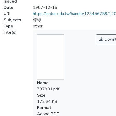
Issued
Date
1987-12-15
URI
https://ir.ntus.edu.tw/handle/123456789/1
Subjects
棒球
Type
other
File(s)
Downl
Name
797901.pdf
Size
172.64 KB
Format
Adobe PDF