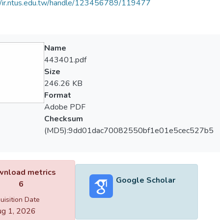
//ir.ntus.edu.tw/handle/123456789/119477
Name
443401.pdf
Size
246.26 KB
Format
Adobe PDF
Checksum
(MD5):9dd01dac70082550bf1e01e5cec527b5
nload metrics
Google Scholar
6
uisition Date
g 1, 2026