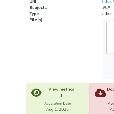
URI
https:
Subjects
網球
Type
other
File(s)
View metrics
Dow
1
Acquisition Date
Acq
Aug 1, 2026
Au