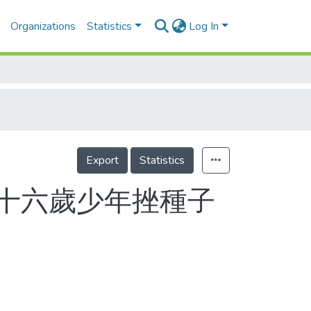
Organizations
Statistics
Log In
Export
Statistics
以十六歲少年挫種子