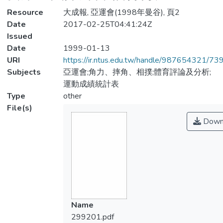
Resource
大成報, 亞運會(1998年曼谷), 頁2
Date
2017-02-25T04:41:24Z
Issued
Date
1999-01-13
URI
https://ir.ntus.edu.tw/handle/987654321/73
Subjects
亞運會;角力、摔角、相撲;體育評論及分析;
運動成績統計表
Type
other
File(s)
Down
Name
299201.pdf