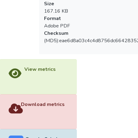
Size
167.16 KB
Format
Adobe PDF
Checksum
(MD5):eae6d8a03c4c4d8756dc6642835
View metrics
Download metrics