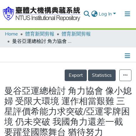
Log In
Home
體育新聞剪報
體育新聞剪報
Communities & Collections
曼谷亞運總檢討 角力協會 像小媳婦 受限大環境 運作相當艱難 三星評價希能力求突破/亞運零牌困境 仍未突破 我國角力還差一截 要躍登國際舞台 猶待努力
Research Outputs
Fundings & Projects
Details
People
Export
Statistics
Organizations
曼谷亞運總檢討 角力協會 像小媳
Statistics
婦 受限大環境 運作相當艱難 三
星評價希能力求突破/亞運零牌困
境 仍未突破 我國角力還差一截
要躍登國際舞台 猶待努力