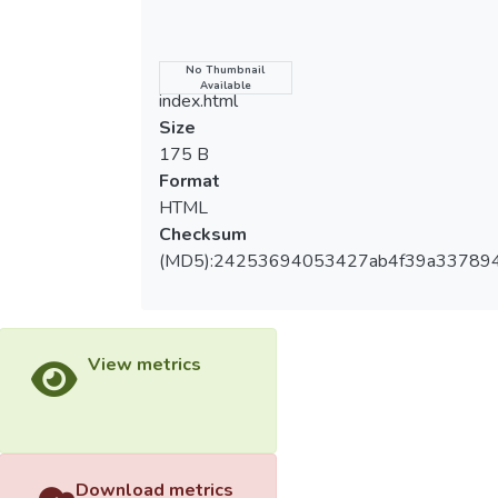
考。
Name
No Thumbnail
Available
index.html
Size
175 B
Format
HTML
Checksum
(MD5):24253694053427ab4f39a33789
View metrics
Download metrics