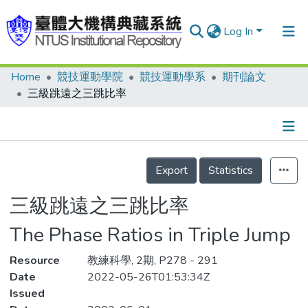
Log In
Home
競技運動學院
競技運動學系
期刊論文
Communities & Collections
三級跳遠之三跳比率
Research Outputs
Fundings & Projects
Details
People
Export
Statistics
Organizations
三級跳遠之三跳比率
Statistics
The Phase Ratios in Triple Jump
Resource
教練科學, 2期, P278 - 291
Date
2022-05-26T01:53:34Z
Issued