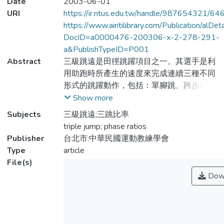
Date
2003-06-01
URI
https://ir.ntus.edu.tw/handle/987654321/64
https://www.airitilibrary.com/Publication/alDe
DocID=a0000476-200306-x-2-278-291-
a&PublishTypeID=P001
Abstract
三級跳遠是田徑跳躍項目之一。其選手是利
用助跑時所產生的速度來完成連續三種不同
形式的跳躍動作，包括：單腳跳、跨步跳及
跳躍。三級跳遠成績的好壞主要取決於選手
Show more
在三跳中力量的分配情形。三跳比率通常是
Subjects
三級跳遠;三跳比率
作爲測量選手力量分配的方式，並且也是三
triple jump; phase ratios
級跳遠技術上主要被考慮的因素之一，這對
Publisher
台北市:中華民國運動教練學會
於成績有亦有顯著性影響。本文主要是以文
Type
article
獻探討的方式，從三級跳遠技術上的發展、
File(s)
技術分類的方式、世界級選手之三跳比率數
Dow
據。最佳化的三跳比率及舉出實際個案等方
面。來探討三跳比率對於三級跳遠成績的重
要性，以期讓教練和選手對於三跳比率有更
進一步的瞭解，提供訓練及技術改進上的參