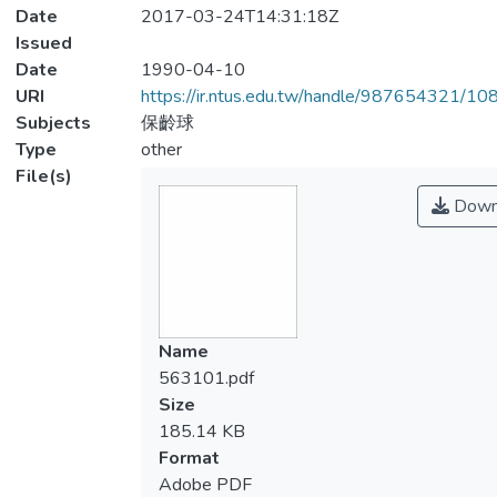
Date
2017-03-24T14:31:18Z
Issued
Date
1990-04-10
URI
https://ir.ntus.edu.tw/handle/987654321/1
Subjects
保齡球
Type
other
File(s)
Down
Name
563101.pdf
Size
185.14 KB
Format
Adobe PDF