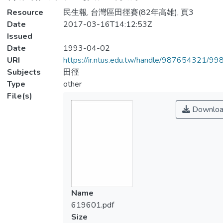
Resource
民生報, 台灣區田徑賽(82年高雄), 頁3
Date
2017-03-16T14:12:53Z
Issued
Date
1993-04-02
URI
https://ir.ntus.edu.tw/handle/987654321/99
Subjects
田徑
Type
other
File(s)
Downloa
Name
619601.pdf
Size