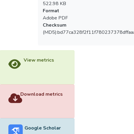
522.98 KB
Format
Adobe PDF
Checksum
(MD5):bd77ca328f2f11f780237378dffaa
View metrics
Download metrics
Google Scholar