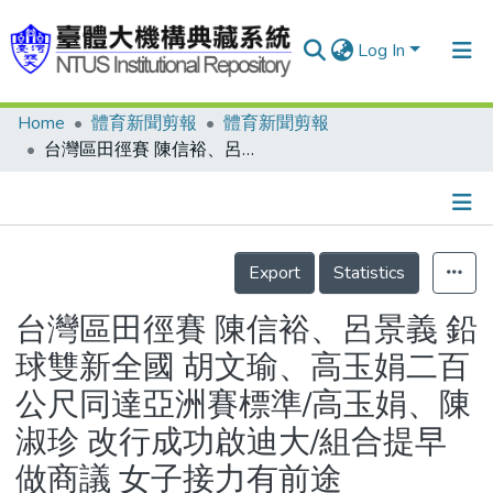
Log In
Home
體育新聞剪報
體育新聞剪報
Communities & Collections
台灣區田徑賽 陳信裕、呂景義 鉛球雙新全國 胡文瑜、高玉娟二百公尺同達亞洲賽標準/高玉娟、陳淑珍 改行成功啟迪大/組合提早做商議 女子接力有前途
Research Outputs
Fundings & Projects
Details
People
Export
Statistics
Organizations
台灣區田徑賽 陳信裕、呂景義 鉛
Statistics
球雙新全國 胡文瑜、高玉娟二百
公尺同達亞洲賽標準/高玉娟、陳
淑珍 改行成功啟迪大/組合提早
做商議 女子接力有前途