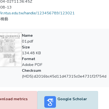
04-02T11:36:45Z
-08-13
//ir.ntus.edu.tw/handle/123456789/123021
與橋藝
Name
01.pdf
Size
134.48 KB
Format
Adobe PDF
Checksum
(MD5):d2016bc45d11d47315c0e4731f2f754d
nload metrics
Google Scholar