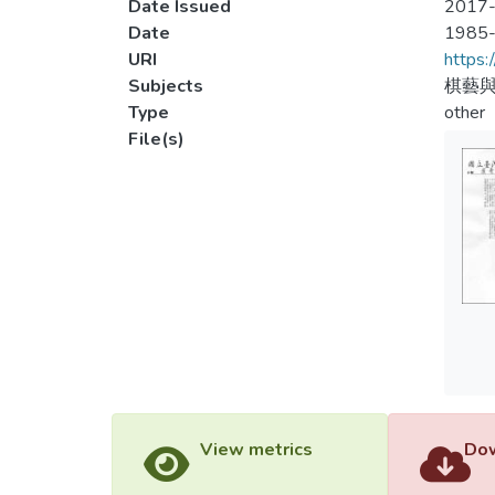
Date Issued
2017-
Date
1985
URI
https:
Subjects
棋藝
Type
other
File(s)
View metrics
Dow