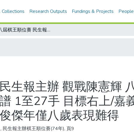
 Collections
Research Outputs
Fundings & Projects
People
第八屆棋王順位賽 民生報主辦 觀戰陳憲輝 八品陳秋龍vs八品曹澤霖 第十三局第一譜 1至27手 目標右上/嘉義青少年象棋賽 比賽兩天成績揭曉 顏俊傑年僅八歲表現難得
民生報主辦 觀戰陳憲輝 
譜 1至27手 目標右上/嘉
顏俊傑年僅八歲表現難得
, 民生報主辦棋王順位賽(74年), 頁9