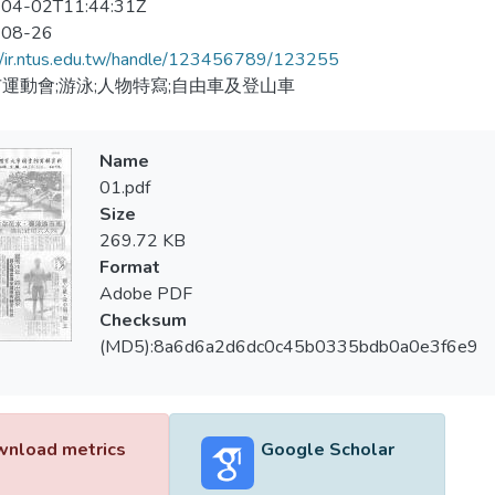
04-02T11:44:31Z
-08-26
//ir.ntus.edu.tw/handle/123456789/123255
運動會;游泳;人物特寫;自由車及登山車
Name
01.pdf
Size
269.72 KB
Format
Adobe PDF
Checksum
(MD5):8a6d6a2d6dc0c45b0335bdb0a0e3f6e9
nload metrics
Google Scholar