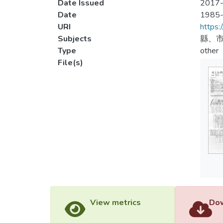
Date Issued
2017-
Date
1985
URI
https:
Subjects
縣、市
Type
other
File(s)
View metrics
Dow