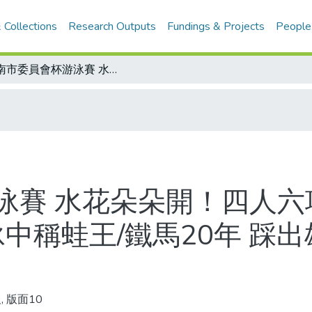
 Collections
Research Outputs
Fundings & Projects
People
台南市委員會杯游泳賽 水花朵朵開！四人六項破紀錄成果豐碩/明日之星 蔡心嚴 泳中稱蛙王/鐵馬20年 踩出雄風來 蔣光燦當選全國優秀體育教練
泳賽 水花朵朵開！四人六
泳中稱蛙王/鐵馬20年 踩
, 版面10