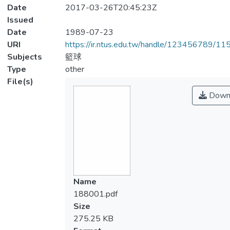
Date
2017-03-26T20:45:23Z
Issued
Date
1989-07-23
URI
https://ir.ntus.edu.tw/handle/123456789/1
Subjects
籃球
Type
other
File(s)
Down
Name
188001.pdf
Size
275.25 KB