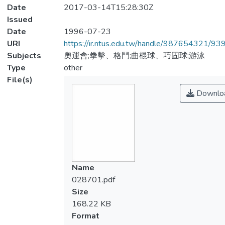
Date
2017-03-14T15:28:30Z
Issued
Date
1996-07-23
URI
https://ir.ntus.edu.tw/handle/987654321/93
Subjects
奧運會;拳擊、格鬥;曲棍球、巧固球;游泳
Type
other
File(s)
Downlo
Name
028701.pdf
Size
168.22 KB
Format