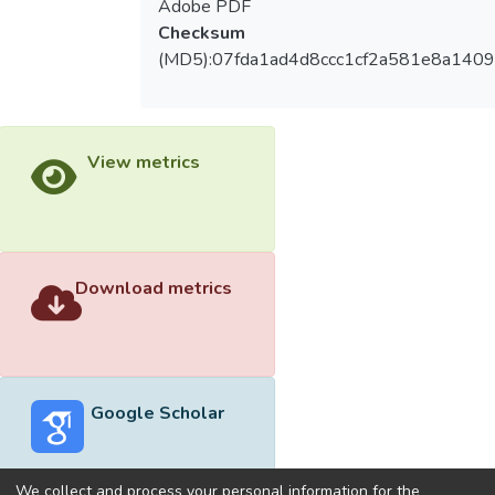
Adobe PDF
Checksum
(MD5):07fda1ad4d8ccc1cf2a581e8a140
View metrics
Download metrics
Google Scholar
We collect and process your personal information for the