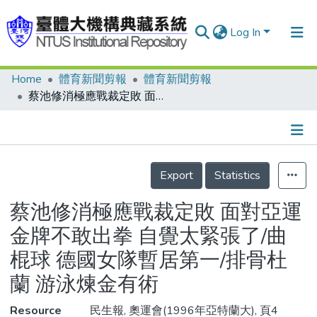
Log In
Home
體育新聞剪報
體育新聞剪報
Communities & Collections
蔡池修消極應戰裁定敗 面對亞運金牌不敢出拳 自覺太緊張了/曲棍球 德國女隊暫居第一/排骨杜蘭 游泳煉金有術
Research Outputs
Fundings & Projects
Details
People
Export
Statistics
Organizations
蔡池修消極應戰裁定敗 面對亞運
Statistics
金牌不敢出拳 自覺太緊張了/曲
棍球 德國女隊暫居第一/排骨杜
蘭 游泳煉金有術
Resource
民生報, 奧運會(1996年亞特蘭大), 頁4