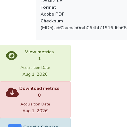
190.67 KB
Format
Adobe PDF
Checksum
(MD5):ad62aebab0cab064bf71916dbb68
View metrics
1
Acquisition Date
Aug 1, 2026
Download metrics
8
Acquisition Date
Aug 1, 2026