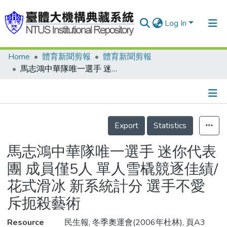
Log In
Home
體育新聞剪報
體育新聞剪報
Communities & Collections
馬志鴻中華隊唯一選手 迷你代表團 成員僅5人 單人雪橇競逐佳績/花式滑冰 新系統計分 選手不愛 斥扼殺藝術
Research Outputs
Fundings & Projects
Details
People
Export
Statistics
Organizations
馬志鴻中華隊唯一選手 迷你代表
Statistics
團 成員僅5人 單人雪橇競逐佳績/
花式滑冰 新系統計分 選手不愛
斥扼殺藝術
Resource
民生報, 冬季奧運會(2006年杜林), 頁A3