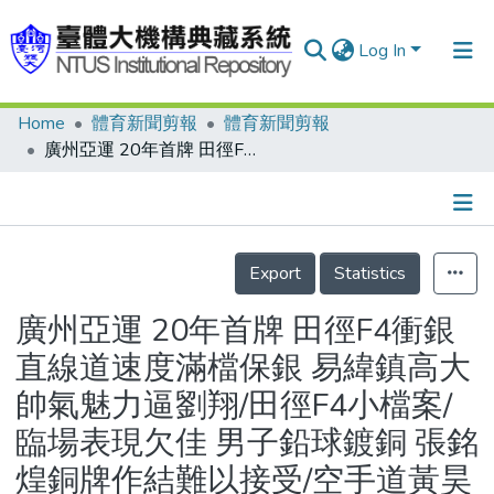
Log In
Home
體育新聞剪報
體育新聞剪報
Communities & Collections
廣州亞運 20年首牌 田徑F4衝銀 直線道速度滿檔保銀 易緯鎮高大帥氣魅力逼劉翔/田徑F4小檔案/臨場表現欠佳 男子鉛球鍍銅 張銘煌銅牌作結難以接受/空手道黃昊昀 苦熬半年復健 首登亞運頒獎台 親手領牌彌補世運遺憾 張婷1分差與牌絕緣/黃昊昀小檔案/我國歷屆亞運空手道獎牌數/廣州亞運我國空手道奪牌名單/中華代表隊今日賽程表/中華代表隊昨日戰績表/三朝元老終掛銅 劉亞力退休了無憾 差點當空手道逃兵/劉亞力小檔案/無心插柳柳成蔭 嚴子堯轉戰驚奪銅/嚴子堯小檔案
Research Outputs
Fundings & Projects
Details
People
Export
Statistics
Organizations
廣州亞運 20年首牌 田徑F4衝銀
Statistics
直線道速度滿檔保銀 易緯鎮高大
帥氣魅力逼劉翔/田徑F4小檔案/
臨場表現欠佳 男子鉛球鍍銅 張銘
煌銅牌作結難以接受/空手道黃昊