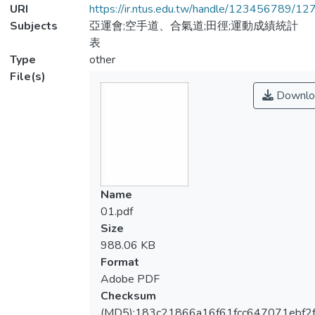
URI
https://ir.ntus.edu.tw/handle/123456789/1
Subjects
亞運會;空手道、合氣道;田徑;運動成績統計
表
Type
other
File(s)
Downlo
Name
01.pdf
Size
988.06 KB
Format
Adobe PDF
Checksum
(MD5):183c21866a16f61fcc647071ebf2