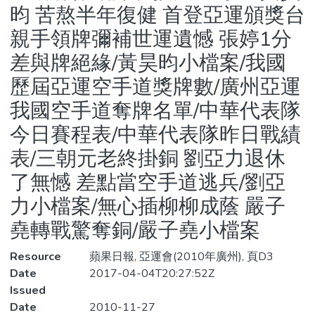
昀 苦熬半年復健 首登亞運頒獎台
親手領牌彌補世運遺憾 張婷1分
差與牌絕緣/黃昊昀小檔案/我國
歷屆亞運空手道獎牌數/廣州亞運
我國空手道奪牌名單/中華代表隊
今日賽程表/中華代表隊昨日戰績
表/三朝元老終掛銅 劉亞力退休
了無憾 差點當空手道逃兵/劉亞
力小檔案/無心插柳柳成蔭 嚴子
堯轉戰驚奪銅/嚴子堯小檔案
Resource
蘋果日報, 亞運會(2010年廣州), 頁D3
Date
2017-04-04T20:27:52Z
Issued
Date
2010-11-27