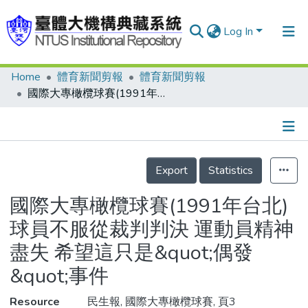
Log In
Home
體育新聞剪報
體育新聞剪報
Communities & Collections
國際大專橄欖球賽(1991年台北) 球員不服從裁判判決 運動員精神盡失 希望這只是&quot;偶發&quot;事件
Research Outputs
Fundings & Projects
Details
People
Export
Statistics
Organizations
國際大專橄欖球賽(1991年台北)
Statistics
球員不服從裁判判決 運動員精神
盡失 希望這只是&quot;偶發
&quot;事件
Resource
民生報, 國際大專橄欖球賽, 頁3