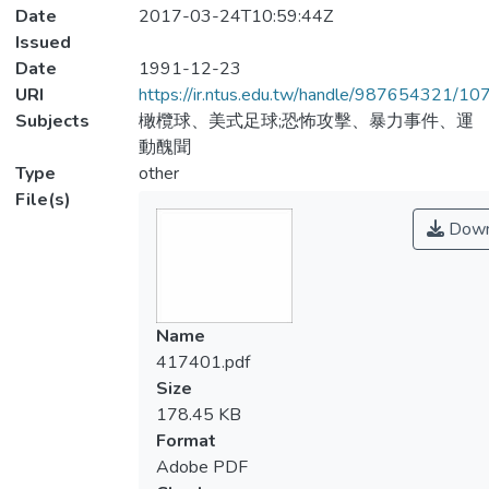
Date
2017-03-24T10:59:44Z
Issued
Date
1991-12-23
URI
https://ir.ntus.edu.tw/handle/987654321/1
Subjects
橄欖球、美式足球;恐怖攻擊、暴力事件、運
動醜聞
Type
other
File(s)
Down
Name
417401.pdf
Size
178.45 KB
Format
Adobe PDF