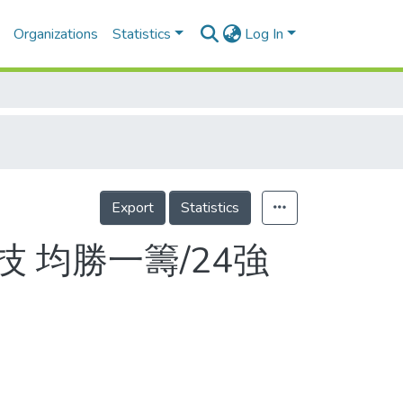
Organizations
Statistics
Log In
Export
Statistics
 均勝一籌/24強