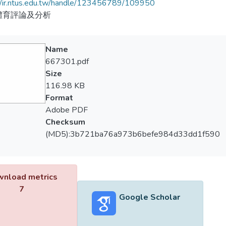
//ir.ntus.edu.tw/handle/123456789/109950
體育評論及分析
Name
667301.pdf
Size
116.98 KB
Format
Adobe PDF
Checksum
(MD5):3b721ba76a973b6befe984d33dd1f590
nload metrics
7
Google Scholar