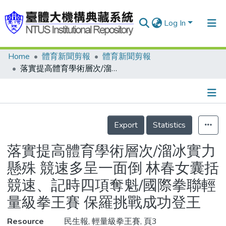
Log In
Home
體育新聞剪報
體育新聞剪報
Communities & Collections
落實提高體育學術層次/溜冰實力懸殊 競速多呈一面倒 林春女囊括競速、記時四項奪魁/國際拳聯輕量級拳王賽 保羅挑戰成功登王
Research Outputs
Fundings & Projects
Details
People
Export
Statistics
Organizations
落實提高體育學術層次/溜冰實力
Statistics
懸殊 競速多呈一面倒 林春女囊括
競速、記時四項奪魁/國際拳聯輕
量級拳王賽 保羅挑戰成功登王
Resource
民生報, 輕量級拳王賽, 頁3