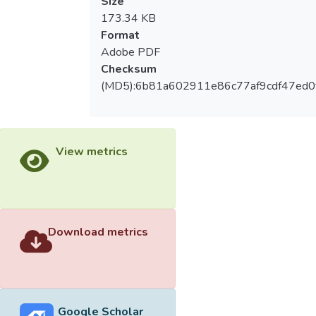
Size
173.34 KB
Format
Adobe PDF
Checksum
(MD5):6b81a602911e86c77af9cdf47ed0
View metrics
Download metrics
Google Scholar