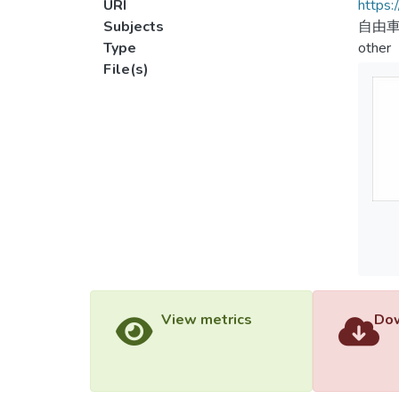
URI
https:
Subjects
自由
Type
other
File(s)
View metrics
Dow