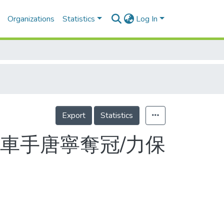
Organizations
Statistics
Log In
Export
Statistics
車手唐寧奪冠/力保