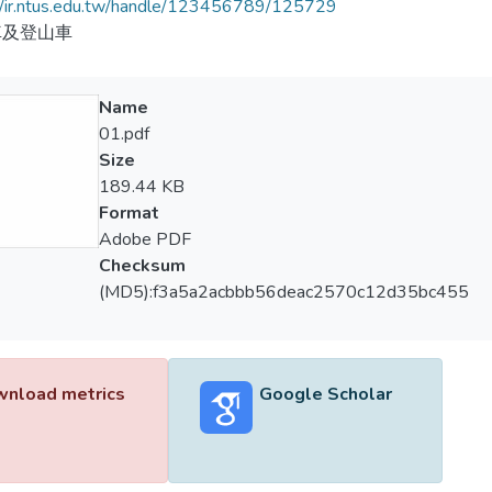
//ir.ntus.edu.tw/handle/123456789/125729
車及登山車
Name
01.pdf
Size
189.44 KB
Format
Adobe PDF
Checksum
(MD5):f3a5a2acbbb56deac2570c12d35bc455
nload metrics
Google Scholar