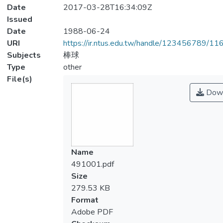
Date
2017-03-28T16:34:09Z
Issued
Date
1988-06-24
URI
https://ir.ntus.edu.tw/handle/123456789/1
Subjects
棒球
Type
other
File(s)
Down
Name
491001.pdf
Size
279.53 KB
Format
Adobe PDF