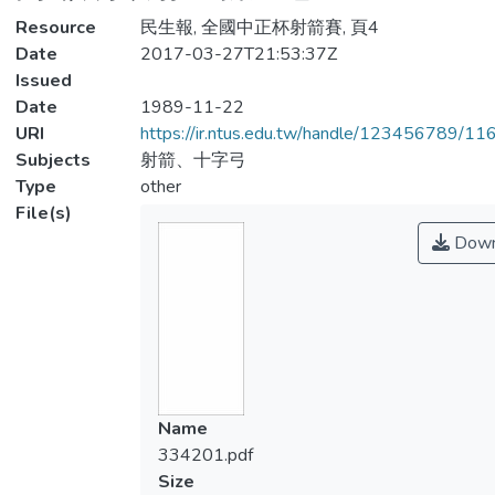
Resource
民生報, 全國中正杯射箭賽, 頁4
Date
2017-03-27T21:53:37Z
Issued
Date
1989-11-22
URI
https://ir.ntus.edu.tw/handle/123456789/1
Subjects
射箭、十字弓
Type
other
File(s)
Down
Name
334201.pdf
Size