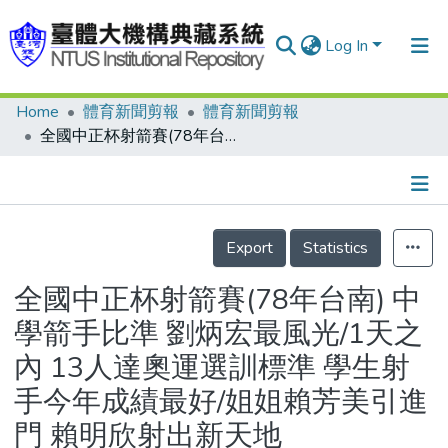
Log In
Home
體育新聞剪報
體育新聞剪報
Communities & Collections
全國中正杯射箭賽(78年台南) 中學箭手比準 劉炳宏最風光/1天之內 13人達奧運選訓標準 學生射手今年成績最好/姐姐賴芳美引進門 賴明欣射出新天地
Research Outputs
Fundings & Projects
Details
People
Export
Statistics
Organizations
全國中正杯射箭賽(78年台南) 中
Statistics
學箭手比準 劉炳宏最風光/1天之
內 13人達奧運選訓標準 學生射
手今年成績最好/姐姐賴芳美引進
門 賴明欣射出新天地