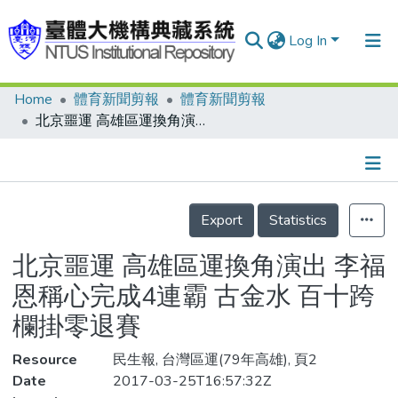
Log In
Home
體育新聞剪報
體育新聞剪報
Communities & Collections
北京噩運 高雄區運換角演出 李福恩稱心完成4連霸 古金水 百十跨欄掛零退賽
Research Outputs
Fundings & Projects
Details
People
Export
Statistics
Organizations
北京噩運 高雄區運換角演出 李福
Statistics
恩稱心完成4連霸 古金水 百十跨
欄掛零退賽
Resource
民生報, 台灣區運(79年高雄), 頁2
Date
2017-03-25T16:57:32Z