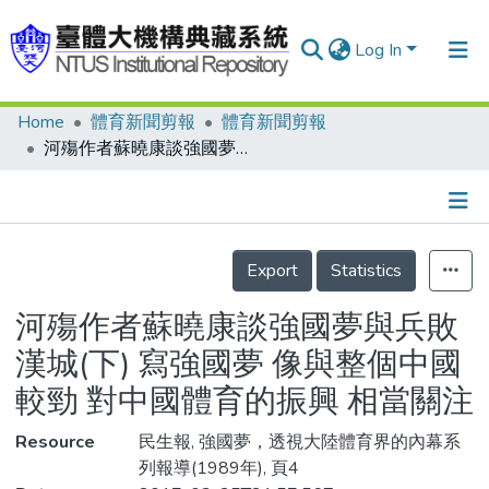
Log In
Home
體育新聞剪報
體育新聞剪報
Communities & Collections
河殤作者蘇曉康談強國夢與兵敗漢城(下) 寫強國夢 像與整個中國較勁 對中國體育的振興 相當關注
Research Outputs
Fundings & Projects
Details
People
Export
Statistics
Organizations
河殤作者蘇曉康談強國夢與兵敗
Statistics
漢城(下) 寫強國夢 像與整個中國
較勁 對中國體育的振興 相當關注
Resource
民生報, 強國夢，透視大陸體育界的內幕系
列報導(1989年), 頁4