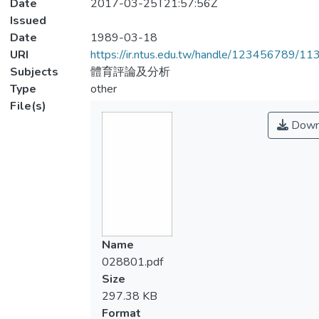
Date
2017-03-25T21:57:56Z
Issued
Date
1989-03-18
URI
https://ir.ntus.edu.tw/handle/123456789/1
Subjects
體育評論及分析
Type
other
File(s)
Down
Name
028801.pdf
Size
297.38 KB
Format