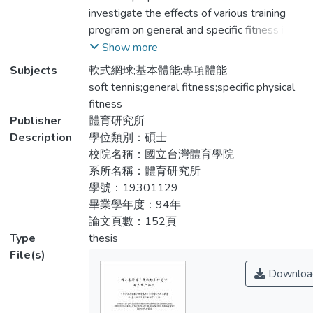
公斤），分成常規訓練組、常規訓練配合循
investigate the effects of various training
環訓練組、常規訓練配合速度、敏捷訓練
program on general and specific fitness in
組，除了實施軟式網球的常規訓練外，並配
junior high school female soft tennis players.
Show more
合八週每週兩次的不同訓練內容，透過訓練
Thirty female junior high school soft tennis
Subjects
軟式網球;基本體能;專項體能
前後的評量，藉以做為訓練成效之檢討與改
players (appendix A) are randomly assigned
soft tennis;general fitness;specific physical
進之依據。本研究測驗結果資料，經統計分
into three different groups: “the control
fitness
析獲得以下的結論：
group”, “the circuit training group” and “the
Publisher
體育研究所
speed and agility training group”. In addition
Description
學位類別：碩士
ㄧ、常規訓練對基本及專項體能效果之影響
to the regular soft tennis training, each
校院名稱：國立台灣體育學院
group is treated additional training projects
系所名稱：體育研究所
（一）常規訓練對基本體能效果之影響
twice a week for eight weeks long. Through
學號：19301129
the evaluations of before and after training,
畢業學年度：94年
在基本體能的伏地挺身、仰臥起坐、
the result could be as a proposition for next
論文頁數：152頁
屈身轉體、十二分鐘跑、折返跑、50公尺
movement.
Type
thesis
跑的六個變項中有明顯的差異（p<.05）；
File(s)
而引體向上、垂直跳二個變項則無明顯改
According to the statistic, the result of
Downloa
變。
this research are as follows:
（二）常規訓練對專項體能效果之影響