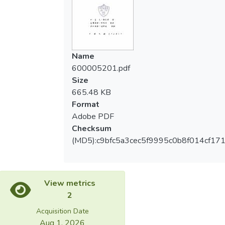
1.Effects of general and specific physical
fitness through general training:
專項體能上的米字型折返跑、800公
尺、立定跳遠、體前彎的四個變项中有明顯
a.Effects of general fitness through regular
的差異（p<.05），而30公尺、側併步這個
training:
Name
二個變項則無明顯改變。
600005201.pdf
There are apparent improvements on six
Size
二、常規訓練配合循環訓練對基本及專項體
variates: push-ups, sit-ups, wall-slaps,
665.48 KB
能效果之影響
12mins run, shuttle run, and 50m dash
Format
(p<0.05). There are no apparent
Adobe PDF
（一）常規訓練配合循環訓練在基本體能上
improvements on pull-up and vertical jumps.
Checksum
之伏地挺身、仰臥起坐、屈身轉體垂直跳、
(MD5):c9bfc5a3cec5f9995c0b8f014cf17
十二分鐘跑、折返跑、50公尺跑的七個變
b.Effects of specific physical fitness through
項中有明顯的差異（p<.05），而引體向上
regular training:
這個變項則無明顯改變。
There are remarkable improvements
View metrics
（二）專項體能上的米字型折返跑、30公
(p<0.05) on radiative shuttle run, 800m
2
尺、立定跳遠、側併步、體前彎的五個變项
dash, standing long jump, sit-and-reach
Acquisition Date
中有明顯的差異（p<.05），而800公尺這
tests. There are no apparent improvements
Aug 1, 2026