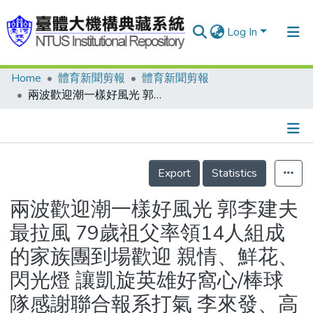
Log In
Home
體育新聞剪報
體育新聞剪報
Communities & Collections
兩波歡迎潮一樣好風光 郭李建夫最拉風 79歲祖父率領14人組成的家族團到場歡迎 親情、鮮花、閃光燈 讓凱旋英雄好窩心/棒球隊感謝聯合報系打氣 李來發、高英傑、江泰權親自造訪 贈簽名球和紀念章表謝意/接機人潮擁擠 棒球隊分段出關/李來發和江泰權 對銀牌感到滿意
Research Outputs
Fundings & Projects
Details
People
Export
Statistics
Organizations
兩波歡迎潮一樣好風光 郭李建夫
Statistics
最拉風 79歲祖父率領14人組成
的家族團到場歡迎 親情、鮮花、
閃光燈 讓凱旋英雄好窩心/棒球
隊感謝聯合報系打氣 李來發、高