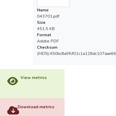
Name
043701.pdf
Size
451.5 KB
Format
Adobe PDF
Checksum
(MD5):450bc8a9fcf01c1a128dc107aae6
View metrics
Download metrics