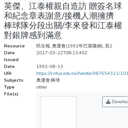
英傑、江泰權親自造訪 贈簽名球
和紀念章表謝意/接機人潮擁擠
棒球隊分段出關/李來發和江泰權
對銀牌感到滿意
Resource
民生報, 奧運會(1992年巴塞隆納), 頁2
Date
2017-03-22T08:13:45Z
Issued
Date
1992-08-13
URI
https://ir.ntus.edu.tw/handle/987654321/1
Subjects
奧運會;棒球
Type
other
File(s)
Downlo