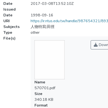
Date
2017-03-08T13:52:10Z
Issued
Date
1998-09-16
URI
https://ir.ntus.edu.tw/handle/987654321/89
Subjects
人物特寫;田徑
Type
other
File(s)
Down
Name
570701.pdf
Size
340.18 KB
Format