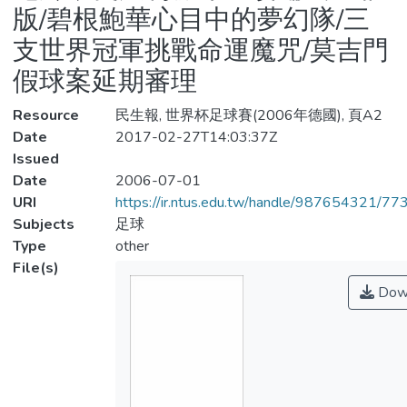
版/碧根鮑華心目中的夢幻隊/三
支世界冠軍挑戰命運魔咒/莫吉門
假球案延期審理
Resource
民生報, 世界杯足球賽(2006年德國), 頁A2
Date
2017-02-27T14:03:37Z
Issued
Date
2006-07-01
URI
https://ir.ntus.edu.tw/handle/987654321/77
Subjects
足球
Type
other
File(s)
Dow