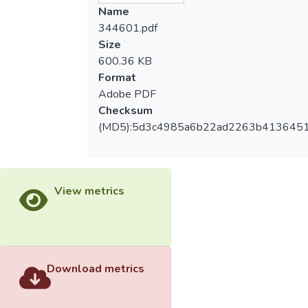
Name
344601.pdf
Size
600.36 KB
Format
Adobe PDF
Checksum
(MD5):5d3c4985a6b22ad2263b413645
View metrics
Download metrics