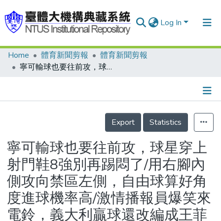
Log In
Home
體育新聞剪報
體育新聞剪報
Communities & Collections
寧可輸球也要往前攻，球星穿上射門鞋8強別再踢悶了/用右腳內側攻向禁區左側，自由球算好角度進球機率高/激情播報員爆笑來電鈴，義大利贏球還改編成王菲版/碧根鮑華心目中的夢幻隊/三支世界冠軍挑戰命運魔咒/莫吉門假球案延期審理
Research Outputs
Fundings & Projects
Details
People
Export
Statistics
Organizations
寧可輸球也要往前攻，球星穿上
Statistics
射門鞋8強別再踢悶了/用右腳內
側攻向禁區左側，自由球算好角
度進球機率高/激情播報員爆笑來
電鈴，義大利贏球還改編成王菲