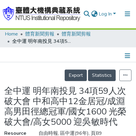
Log In
Home
體育新聞剪報
體育新聞剪報
Communities & Collections
全中運 明年南投見 34項59人次破大會 中和高中12金居冠/成淵 高男田徑總冠軍/國女1600 光榮破大會/高女5000 迎吳敏時代
Research Outputs
Fundings & Projects
Details
People
Export
Statistics
Organizations
全中運 明年南投見 34項59人次
Statistics
破大會 中和高中12金居冠/成淵
高男田徑總冠軍/國女1600 光榮
破大會/高女5000 迎吳敏時代
Resource
自由時報, 區中運(96年), 頁B9