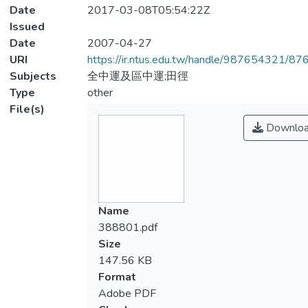
Date
2017-03-08T05:54:22Z
Issued
Date
2007-04-27
URI
https://ir.ntus.edu.tw/handle/987654321/87
Subjects
全中運及區中運;田徑
Type
other
File(s)
Downlo
Name
388801.pdf
Size
147.56 KB
Format
Adobe PDF