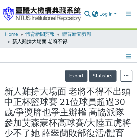
Log In
Home
體育新聞剪報
體育新聞剪報
Communities & Collections
新人難撐大場面 老將不得不出頭 中正杯籃球賽 21位球員超過30歲/爭獎牌也爭主辦權 高協派隊參加艾森豪杯高球賽/大陸五虎將少不了她 薛翠蘭敗部復活/體育圈 田徑名將黃文成 高掛球鞋 改執教鞭
Research Outputs
Fundings & Projects
Details
People
Export
Statistics
Organizations
新人難撐大場面 老將不得不出頭
Statistics
中正杯籃球賽 21位球員超過30
歲/爭獎牌也爭主辦權 高協派隊
參加艾森豪杯高球賽/大陸五虎將
少不了她 薛翠蘭敗部復活/體育