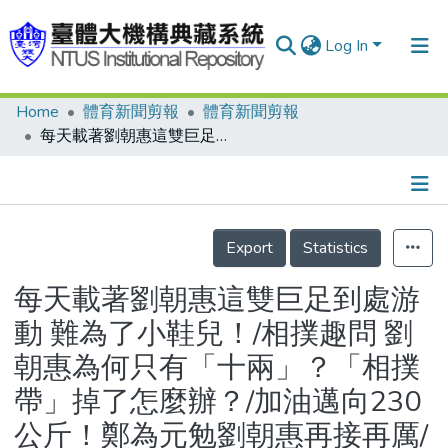
Log In
Home
體育新聞剪報
體育新聞剪報
Communities & Collections
每天載著劉朝惠這雙巨足到處游動 難為了小鞋兒！/相撲趣問 劉朝惠為何只有「十兩」？「相撲帶」掉了怎麼辦？/加油邁向230公斤！鄭為元勉劉朝惠再接再厲/重回龍江街 相撲力士憶往昔
Research Outputs
Fundings & Projects
Details
People
Export
Statistics
Organizations
每天載著劉朝惠這雙巨足到處游
Statistics
動 難為了小鞋兒！/相撲趣問 劉
朝惠為何只有「十兩」？「相撲
帶」掉了怎麼辦？/加油邁向230
公斤！鄭為元勉劉朝惠再接再厲/