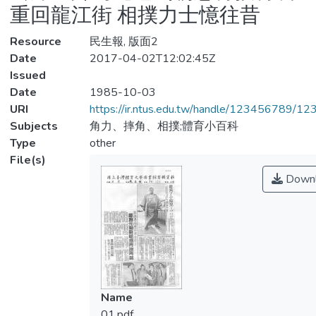
重回龍江街 相撲力士憶往昔
Resource
民生報, 版面2
Date
2017-04-02T12:02:45Z
Issued
Date
1985-10-03
URI
https://ir.ntus.edu.tw/handle/123456789/1
Subjects
角力、摔角、相撲;體育小百科
Type
other
File(s)
Downl
Name
01.pdf