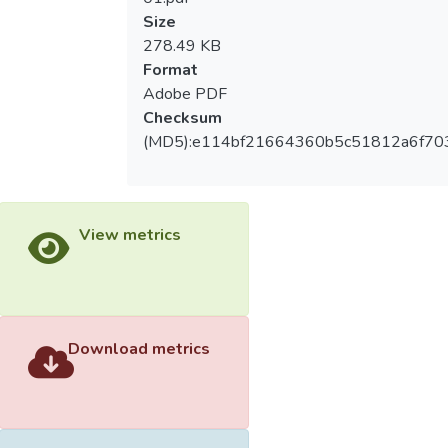
Size
278.49 KB
Format
Adobe PDF
Checksum
(MD5):e114bf21664360b5c51812a6f70
View metrics
Download metrics