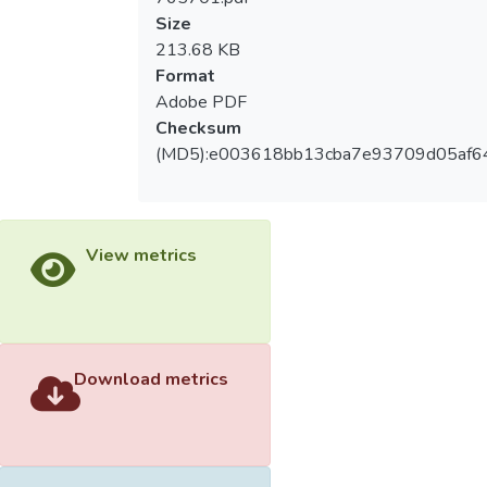
Size
213.68 KB
Format
Adobe PDF
Checksum
(MD5):e003618bb13cba7e93709d05af6
View metrics
Download metrics