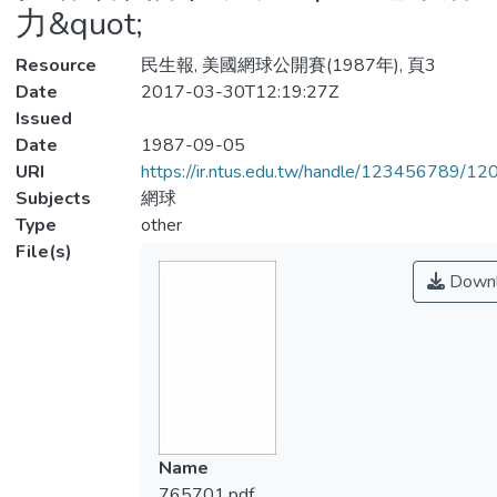
力&quot;
Resource
民生報, 美國網球公開賽(1987年), 頁3
Date
2017-03-30T12:19:27Z
Issued
Date
1987-09-05
URI
https://ir.ntus.edu.tw/handle/123456789/1
Subjects
網球
Type
other
File(s)
Downl
Name
765701.pdf