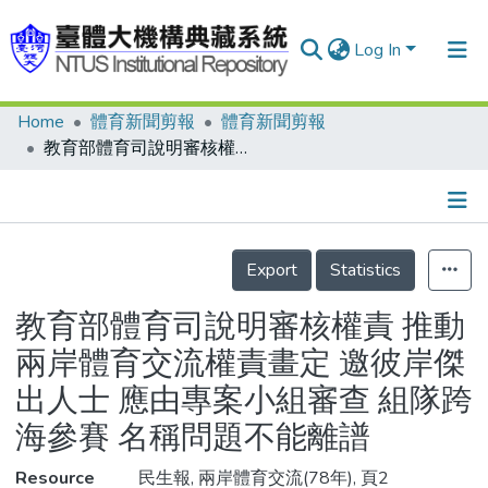
Log In
Home
體育新聞剪報
體育新聞剪報
Communities & Collections
教育部體育司說明審核權責 推動兩岸體育交流權責畫定 邀彼岸傑出人士 應由專案小組審查 組隊跨海參賽 名稱問題不能離譜
Research Outputs
Fundings & Projects
Details
People
Export
Statistics
Organizations
教育部體育司說明審核權責 推動
Statistics
兩岸體育交流權責畫定 邀彼岸傑
出人士 應由專案小組審查 組隊跨
海參賽 名稱問題不能離譜
Resource
民生報, 兩岸體育交流(78年), 頁2