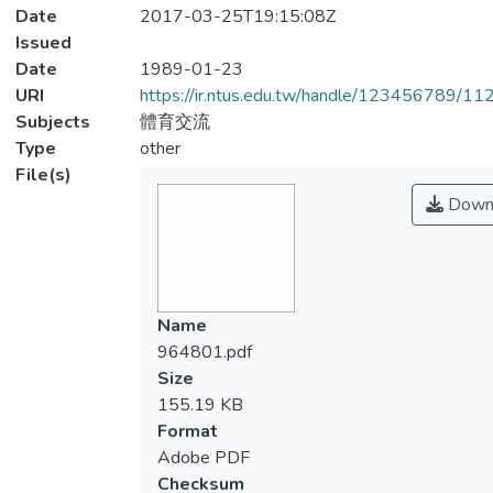
Date
2017-03-25T19:15:08Z
Issued
Date
1989-01-23
URI
https://ir.ntus.edu.tw/handle/123456789/1
Subjects
體育交流
Type
other
File(s)
Down
Name
964801.pdf
Size
155.19 KB
Format
Adobe PDF
Checksum