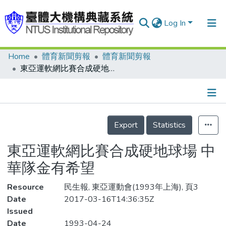
Log In
Home
體育新聞剪報
體育新聞剪報
Communities & Collections
東亞運軟網比賽合成硬地球場 中華隊金有希望
Research Outputs
Fundings & Projects
Details
People
Export
Statistics
Organizations
東亞運軟網比賽合成硬地球場 中
Statistics
華隊金有希望
Resource
民生報, 東亞運動會(1993年上海), 頁3
Date
2017-03-16T14:36:35Z
Issued
Date
1993-04-24