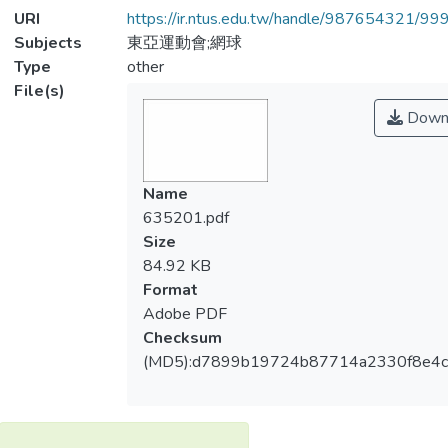
URI
https://ir.ntus.edu.tw/handle/987654321/99
Subjects
東亞運動會;網球
Type
other
File(s)
Down
Name
635201.pdf
Size
84.92 KB
Format
Adobe PDF
Checksum
(MD5):d7899b19724b87714a2330f8e4c