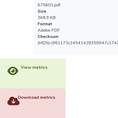
675601.pdf
Size
368.9 KB
Format
Adobe PDF
Checksum
(MD5):c981173c24541428359947c174
View metrics
Download metrics