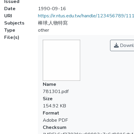
Issued
Date
1990-09-16
URI
https://ir.ntus.edu.tw/handle/123456789/1
Subjects
棒球;人物特寫
Type
other
File(s)
Downl
Name
781301.pdf
Size
154.92 KB
Format
Adobe PDF
Checksum