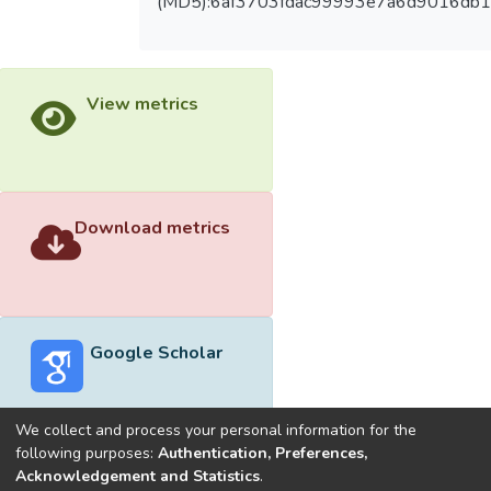
(MD5):6af3703fdac99993e7a6d9016db
View metrics
Download metrics
Google Scholar
We collect and process your personal information for the
following purposes:
Authentication, Preferences,
Acknowledgement and Statistics
.
Built with
DSpace-CRIS software
- Extension maintained and