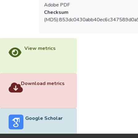
Adobe PDF
Checksum
(MD5):853dc0430abb40ec6c347589d0a
View metrics
Download metrics
Google Scholar