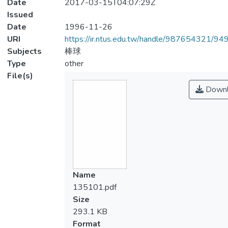
Date
2017-03-15T04:07:29Z
Issued
Date
1996-11-26
URI
https://ir.ntus.edu.tw/handle/987654321/94
Subjects
棒球
Type
other
File(s)
Downl
Name
135101.pdf
Size
293.1 KB
Format