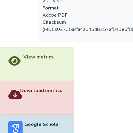
201.3 KB
Format
Adobe PDF
Checksum
(MD5):02735acfa4a046d8257af043e5f0
View metrics
Download metrics
Google Scholar