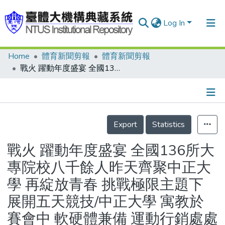
Log In
Home
體育新聞剪報
體育新聞剪報
Communities & Collections
戰火 躍動年度盛宴 全國136所大專院校八千餘人昨天齊聚中正大學 再綻放青春 挑戰極限主題下 展開五天競技/中正大學 寓教於賽會中 軟硬體兼備 運動行銷處處有生機
Research Outputs
Fundings & Projects
Details
People
Export
Statistics
Organizations
戰火 躍動年度盛宴 全國136所大
Statistics
專院校八千餘人昨天齊聚中正大
學 再綻放青春 挑戰極限主題下
展開五天競技/中正大學 寓教於
賽會中 軟硬體兼備 運動行銷處處