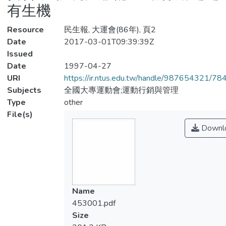
有生機
Resource
民生報, 大運會(86年), 頁2
Date
2017-03-01T09:39:39Z
Issued
Date
1997-04-27
URI
https://ir.ntus.edu.tw/handle/987654321/78
Subjects
全國大專運動會;運動行銷與管理
Type
other
File(s)
Downl
Name
453001.pdf
Size