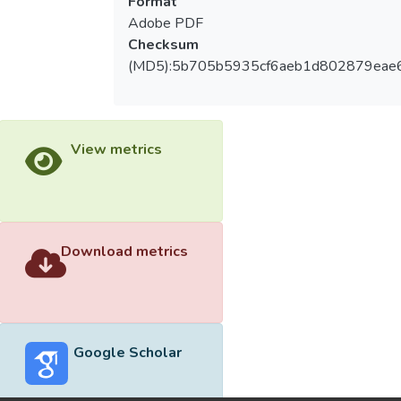
Format
Adobe PDF
Checksum
(MD5):5b705b5935cf6aeb1d802879eae
View metrics
Download metrics
Google Scholar