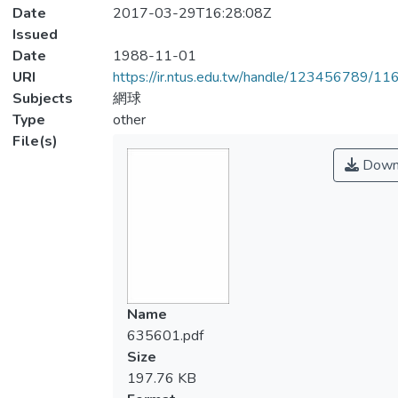
Date
2017-03-29T16:28:08Z
Issued
Date
1988-11-01
URI
https://ir.ntus.edu.tw/handle/123456789/1
Subjects
網球
Type
other
File(s)
Down
Name
635601.pdf
Size
197.76 KB